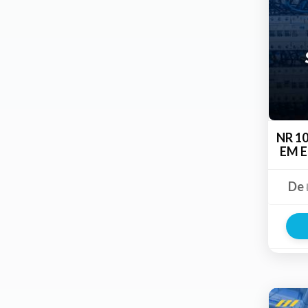
NR 1
EM E
De