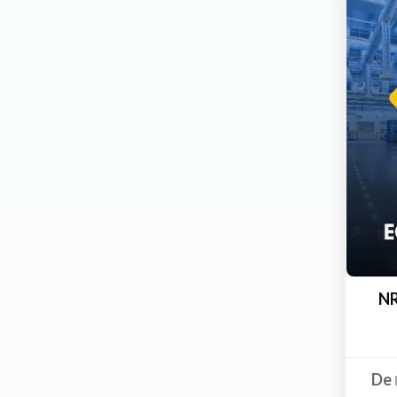
NR
De