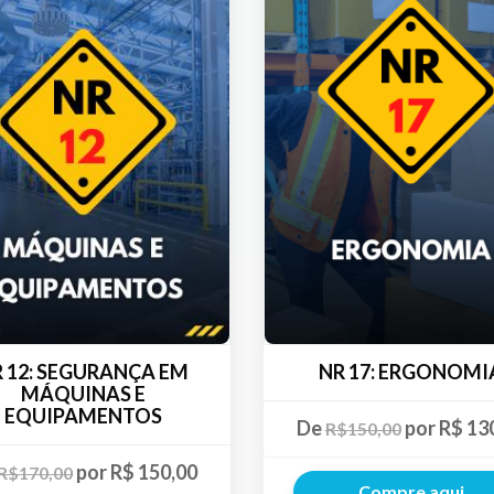
 12: SEGURANÇA EM
NR 17: ERGONOMI
MÁQUINAS E
EQUIPAMENTOS
De
por R$ 13
R$150,00
por R$ 150,00
R$170,00
Compre aqui