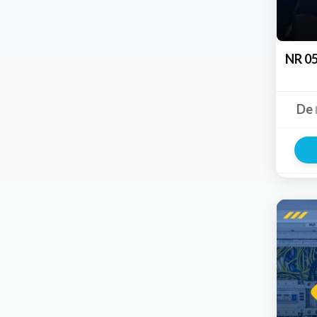
NR 05
De